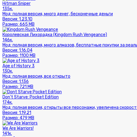
Hitman Sniper
135к.
Мод:
полная версия, много денег, бесконечные деньги
Версия:
1.23.10
Размер:
665 MB
Королевская Лихорадка (Kingdom Rush Vengeance)
146к.
Мод:
полная версия, много алмазов, бесплатные покупки за реал
Версия:
1.16.04
Размер:
1100 MB
Age of History 3
130к.
Мод:
полная версия, все открыто
Версия:
1.136
Размер:
721 MB
Don't Starve: Pocket Edition
174к.
Мод:
полная версия, открыты все персонажи, увеличена скорост
Версия:
1.19.21
Размер:
479 MB
We Are Warriors!
141к.