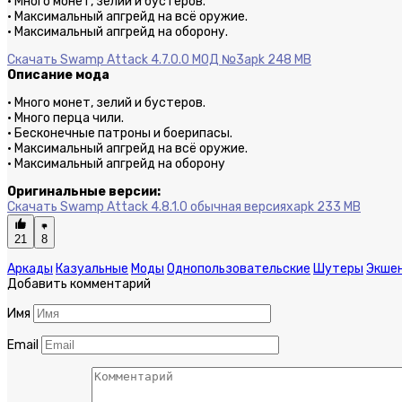
· Много монет, зелий и бустеров.
· Максимальный апгрейд на всё оружие.
· Максимальный апгрейд на оборону.
Скачать Swamp Attack 4.7.0.0 МОД №3
apk 248 MB
Описание мода
· Много монет, зелий и бустеров.
· Много перца чили.
· Бесконечные патроны и боерипасы.
· Максимальный апгрейд на всё оружие.
· Максимальный апгрейд на оборону
Оригинальные версии:
Скачать Swamp Attack 4.8.1.0 обычная версия
xapk 233 MB
21
8
Аркады
Казуальные
Моды
Однопользовательские
Шутеры
Экше
Добавить комментарий
Имя
Email