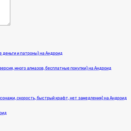
ые деньги и патроны) на Андроид
версия, много алмазов, бесплатные покупки) на Андроид
персонажи, скорость, быстрый крафт, нет замедления) на Андроид
роид