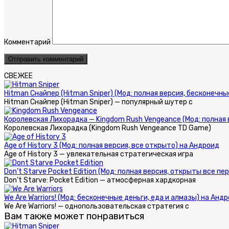
Комментарий
СВЕЖЕЕ
Hitman Снайпер (Hitman Sniper) (Мод: полная версия, бесконечн
Hitman Снайпер (Hitman Sniper) — популярный шутер с
Королевская Лихорадка — Kingdom Rush Vengeance (Мод: полная 
Королевская Лихорадка (Kingdom Rush Vengeance TD Game)
Age of History 3 (Мод: полная версия, все открыто) на Андроид
Age of History 3 — увлекательная стратегическая игра
Don’t Starve Pocket Edition (Мод: полная версия, открыты все 
Don’t Starve: Pocket Edition — атмосферная хардкорная
We Are Warriors! (Мод: бесконечные деньги, еда и алмазы) на Анд
We Are Warriors! — однопользовательская стратегия с
Вам также может понравиться