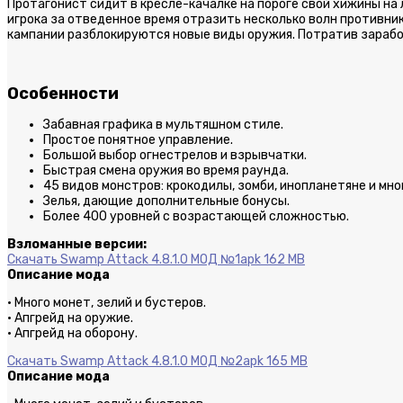
Протагонист сидит в кресле-качалке на пороге свой хижины на 
игрока за отведенное время отразить несколько волн противн
кампании разблокируются новые виды оружия. Потратив зараб
Особенности
Забавная графика в мультяшном стиле.
Простое понятное управление.
Большой выбор огнестрелов и взрывчатки.
Быстрая смена оружия во время раунда.
45 видов монстров: крокодилы, зомби, инопланетяне и мно
Зелья, дающие дополнительные бонусы.
Более 400 уровней с возрастающей сложностью.
Взломанные версии:
Скачать Swamp Attack 4.8.1.0 МОД №1
apk 162 MB
Описание мода
· Много монет, зелий и бустеров.
· Апгрейд на оружие.
· Апгрейд на оборону.
Скачать Swamp Attack 4.8.1.0 МОД №2
apk 165 MB
Описание мода