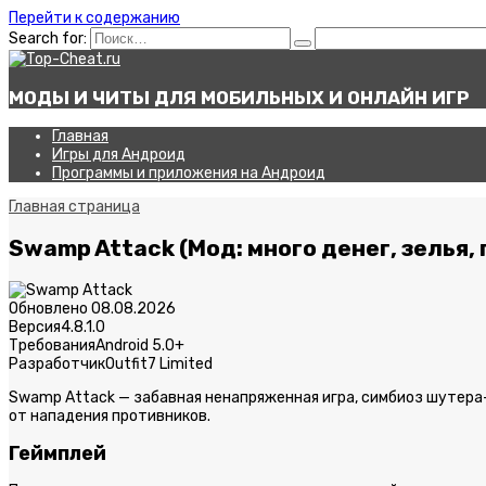
Перейти к содержанию
Search for:
МОДЫ И ЧИТЫ ДЛЯ МОБИЛЬНЫХ И ОНЛАЙН ИГР
Главная
Игры для Андроид
Программы и приложения на Андроид
Главная страница
Swamp Attack (Мод: много денег, зелья,
Обновлено
08.08.2026
Версия
4.8.1.0
Требования
Android 5.0+
Разработчик
Outfit7 Limited
Swamp Attack — забавная ненапряженная игра, симбиоз шутера
от нападения противников.
Геймплей