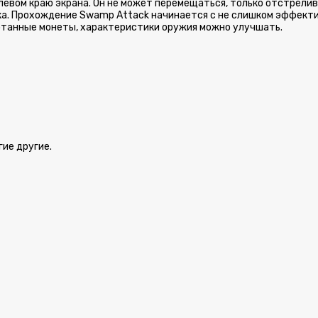
левом краю экрана. Он не может перемещаться, только отстрелив
ика. Прохождение Swamp Attack начинается с не слишком эффект
отанные монеты, характеристики оружия можно улучшать.
гие другие.