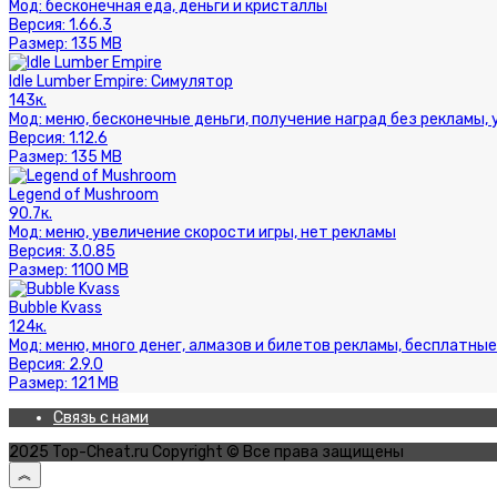
Мод:
бесконечная еда, деньги и кристаллы
Версия:
1.66.3
Размер:
135 MB
Idle Lumber Empire: Симулятор
143к.
Мод:
меню, бесконечные деньги, получение наград без рекламы,
Версия:
1.12.6
Размер:
135 MB
Legend of Mushroom
90.7к.
Мод:
меню, увеличение скорости игры, нет рекламы
Версия:
3.0.85
Размер:
1100 MB
Bubble Kvass
124к.
Мод:
меню, много денег, алмазов и билетов рекламы, бесплатные
Версия:
2.9.0
Размер:
121 MB
Связь с нами
2025 Top-Cheat.ru Copyright © Все права защищены