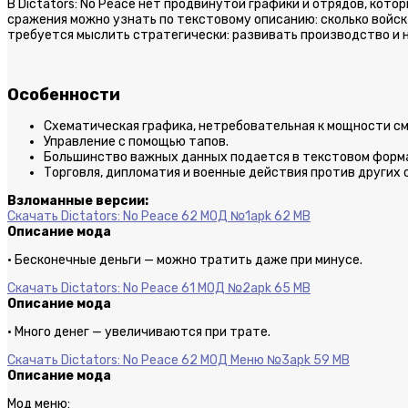
В Dictators: No Peace нет продвинутой графики и отрядов, кот
сражения можно узнать по текстовому описанию: сколько войск 
требуется мыслить стратегически: развивать производство и н
Особенности
Схематическая графика, нетребовательная к мощности с
Управление с помощью тапов.
Большинство важных данных подается в текстовом форм
Торговля, дипломатия и военные действия против других 
Взломанные версии:
Скачать Dictators: No Peace 62 МОД №1
apk 62 MB
Описание мода
· Бесконечные деньги — можно тратить даже при минусе.
Скачать Dictators: No Peace 61 МОД №2
apk 65 MB
Описание мода
· Много денег — увеличиваются при трате.
Скачать Dictators: No Peace 62 МОД Меню №3
apk 59 MB
Описание мода
Мод меню: