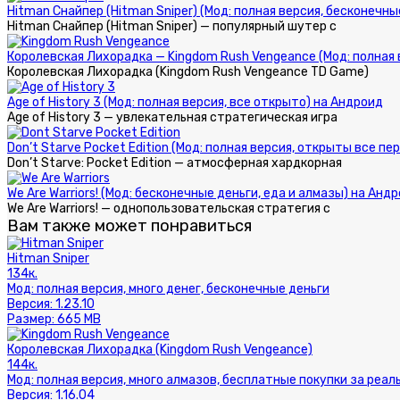
Hitman Снайпер (Hitman Sniper) (Мод: полная версия, бесконечн
Hitman Снайпер (Hitman Sniper) — популярный шутер с
Королевская Лихорадка — Kingdom Rush Vengeance (Мод: полная 
Королевская Лихорадка (Kingdom Rush Vengeance TD Game)
Age of History 3 (Мод: полная версия, все открыто) на Андроид
Age of History 3 — увлекательная стратегическая игра
Don’t Starve Pocket Edition (Мод: полная версия, открыты все 
Don’t Starve: Pocket Edition — атмосферная хардкорная
We Are Warriors! (Мод: бесконечные деньги, еда и алмазы) на Анд
We Are Warriors! — однопользовательская стратегия с
Вам также может понравиться
Hitman Sniper
134к.
Мод:
полная версия, много денег, бесконечные деньги
Версия:
1.23.10
Размер:
665 MB
Королевская Лихорадка (Kingdom Rush Vengeance)
144к.
Мод:
полная версия, много алмазов, бесплатные покупки за реал
Версия:
1.16.04