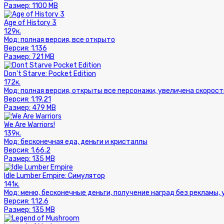
Размер:
1100 MB
Age of History 3
129к.
Мод:
полная версия, все открыто
Версия:
1.136
Размер:
721 MB
Don't Starve: Pocket Edition
172к.
Мод:
полная версия, открыты все персонажи, увеличена скорост
Версия:
1.19.21
Размер:
479 MB
We Are Warriors!
139к.
Мод:
бесконечная еда, деньги и кристаллы
Версия:
1.66.2
Размер:
135 MB
Idle Lumber Empire: Симулятор
141к.
Мод:
меню, бесконечные деньги, получение наград без рекламы,
Версия:
1.12.6
Размер:
135 MB