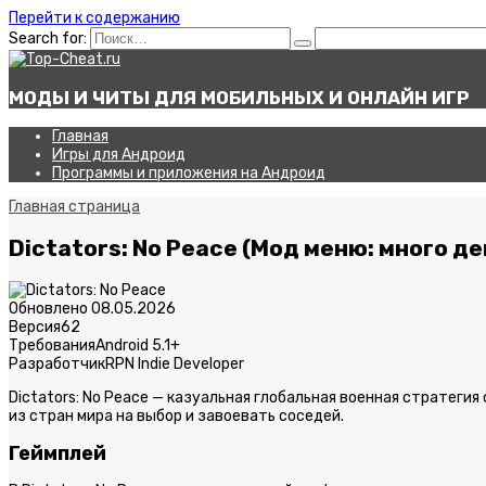
Перейти к содержанию
Search for:
МОДЫ И ЧИТЫ ДЛЯ МОБИЛЬНЫХ И ОНЛАЙН ИГР
Главная
Игры для Андроид
Программы и приложения на Андроид
Главная страница
Dictators: No Peace (Мод меню: много д
Обновлено
08.05.2026
Версия
62
Требования
Android 5.1+
Разработчик
RPN Indie Developer
Dictators: No Peace — казуальная глобальная военная стратегия
из стран мира на выбор и завоевать соседей.
Геймплей