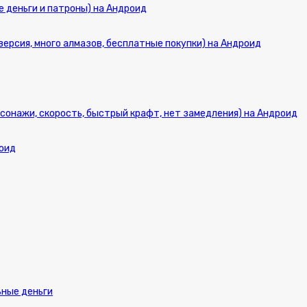
ые деньги и патроны) на Андроид
версия, много алмазов, бесплатные покупки) на Андроид
персонажи, скорость, быстрый крафт, нет замедления) на Андроид
роид
ьные деньги