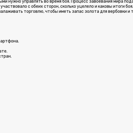
орыми нужно управлять во время боя. Процесс завоевания мира по
участвовало с обеих сторон, сколько уцелело и каковы итоги боя
алаживать торговлю, чтобы иметь запас золота для вербовки и т
мартфона.
ате.
стран.