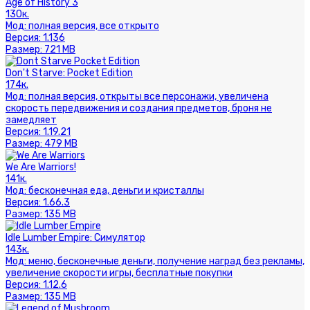
Age of History 3
130к.
Мод:
полная версия, все открыто
Версия:
1.136
Размер:
721 MB
Don't Starve: Pocket Edition
174к.
Мод:
полная версия, открыты все персонажи, увеличена
скорость передвижения и создания предметов, броня не
замедляет
Версия:
1.19.21
Размер:
479 MB
We Are Warriors!
141к.
Мод:
бесконечная еда, деньги и кристаллы
Версия:
1.66.3
Размер:
135 MB
Idle Lumber Empire: Симулятор
143к.
Мод:
меню, бесконечные деньги, получение наград без рекламы,
увеличение скорости игры, бесплатные покупки
Версия:
1.12.6
Размер:
135 MB