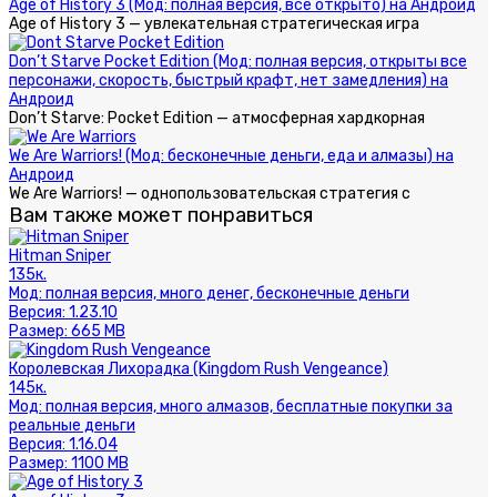
Age of History 3 (Мод: полная версия, все открыто) на Андроид
Age of History 3 — увлекательная стратегическая игра
Don’t Starve Pocket Edition (Мод: полная версия, открыты все
персонажи, скорость, быстрый крафт, нет замедления) на
Андроид
Don’t Starve: Pocket Edition — атмосферная хардкорная
We Are Warriors! (Мод: бесконечные деньги, еда и алмазы) на
Андроид
We Are Warriors! — однопользовательская стратегия с
Вам также может понравиться
Hitman Sniper
135к.
Мод:
полная версия, много денег, бесконечные деньги
Версия:
1.23.10
Размер:
665 MB
Королевская Лихорадка (Kingdom Rush Vengeance)
145к.
Мод:
полная версия, много алмазов, бесплатные покупки за
реальные деньги
Версия:
1.16.04
Размер:
1100 MB