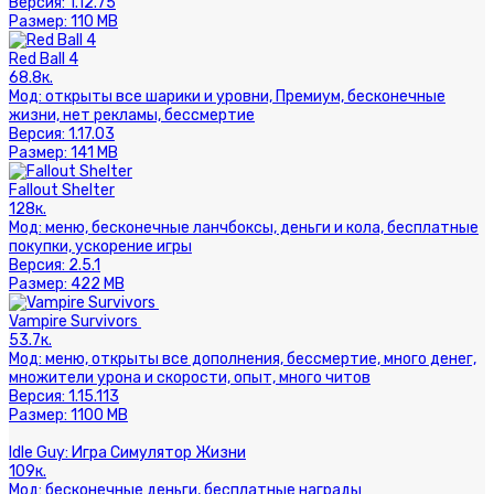
Версия:
1.12.75
Размер:
110 MB
Red Ball 4
68.8к.
Мод:
открыты все шарики и уровни, Премиум, бесконечные
жизни, нет рекламы, бессмертие
Версия:
1.17.03
Размер:
141 MB
Fallout Shelter
128к.
Мод:
меню, бесконечные ланчбоксы, деньги и кола, бесплатные
покупки, ускорение игры
Версия:
2.5.1
Размер:
422 MB
Vampire Survivors
53.7к.
Мод:
меню, открыты все дополнения, бессмертие, много денег,
множители урона и скорости, опыт, много читов
Версия:
1.15.113
Размер:
1100 MB
Idle Guy: Игра Симулятор Жизни
109к.
Мод:
бесконечные деньги, бесплатные награды