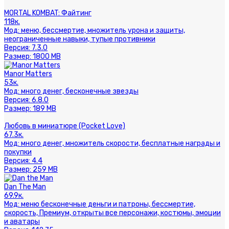
MORTAL KOMBAT: Файтинг
118к.
Мод:
меню, бессмертие, множитель урона и защиты,
неограниченные навыки, тупые противники
Версия:
7.3.0
Размер:
1800 MB
Manor Matters
53к.
Мод:
много денег, бесконечные звезды
Версия:
6.8.0
Размер:
189 MB
Любовь в миниатюре (Pocket Love)
67.3к.
Мод:
много денег, множитель скорости, бесплатные награды и
покупки
Версия:
4.4
Размер:
259 MB
Dan The Man
69.9к.
Мод:
меню бесконечные деньги и патроны, бессмертие,
скорость, Премиум, открыты все персонажи, костюмы, эмоции
и аватары