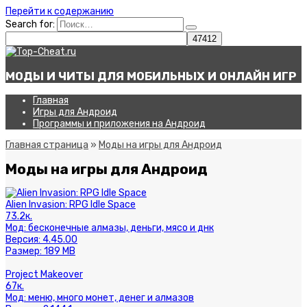
Перейти к содержанию
Search for:
МОДЫ И ЧИТЫ ДЛЯ МОБИЛЬНЫХ И ОНЛАЙН ИГР
Главная
Игры для Андроид
Программы и приложения на Андроид
Главная страница
»
Моды на игры для Андроид
Моды на игры для Андроид
Alien Invasion: RPG Idle Space
73.2к.
Мод:
бесконечные алмазы, деньги, мясо и днк
Версия:
4.45.00
Размер:
189 MB
Project Makeover
67к.
Мод:
меню, много монет, денег и алмазов