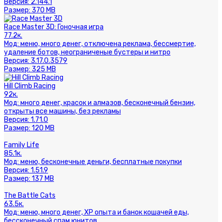
Версия:
2.144.1
Размер:
370 MB
Race Master 3D: Гоночная игра
77.2к.
Мод:
меню, много денег, отключена реклама, бессмертие,
удаление ботов, неограниченые бустеры и нитро
Версия:
3.17.0.3579
Размер:
325 MB
Hill Climb Racing
92к.
Мод:
много денег, красок и алмазов, бесконечный бензин,
открыты все машины, без рекламы
Версия:
1.71.0
Размер:
120 MB
Family Life
85.1к.
Мод:
меню, бесконечные деньги, бесплатные покупки
Версия:
1.51.9
Размер:
137 MB
The Battle Cats
63.5к.
Мод:
меню, много денег, XP опыта и банок кошачей еды,
бессконечный спам юнитов