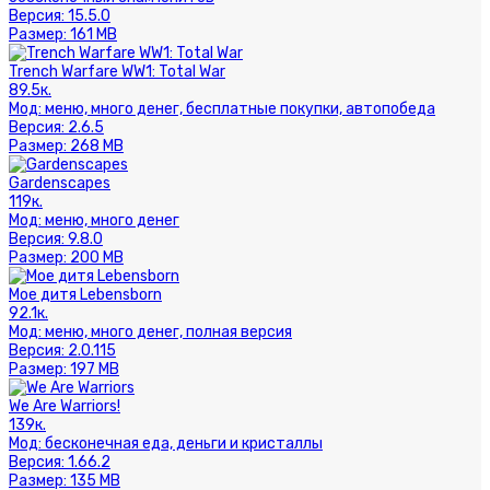
Версия:
15.5.0
Размер:
161 MB
Trench Warfare WW1: Total War
89.5к.
Мод:
меню, много денег, бесплатные покупки, автопобеда
Версия:
2.6.5
Размер:
268 MB
Gardenscapes
119к.
Мод:
меню, много денег
Версия:
9.8.0
Размер:
200 MB
Мое дитя Lebensborn
92.1к.
Мод:
меню, много денег, полная версия
Версия:
2.0.115
Размер:
197 MB
We Are Warriors!
139к.
Мод:
бесконечная еда, деньги и кристаллы
Версия:
1.66.2
Размер:
135 MB