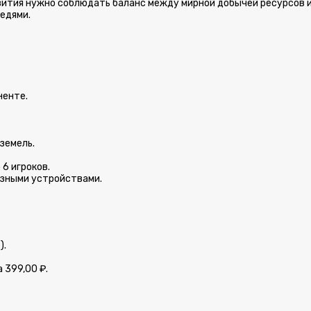
звития нужно соблюдать баланс между мирной добычей ресурсов 
едями.
ненте.
земель.
6 игроков.
азными устройствами.
).
 399,00 ₽.