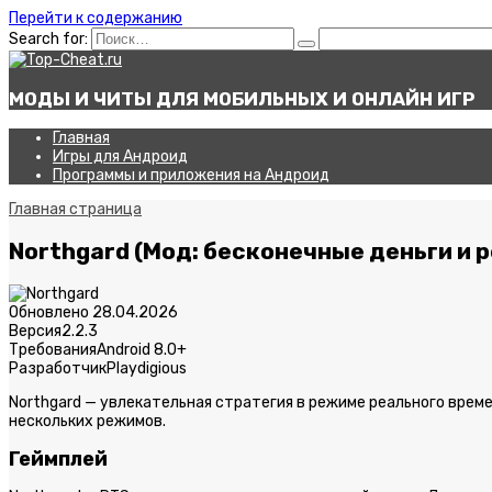
Перейти к содержанию
Search for:
МОДЫ И ЧИТЫ ДЛЯ МОБИЛЬНЫХ И ОНЛАЙН ИГР
Главная
Игры для Андроид
Программы и приложения на Андроид
Главная страница
Northgard (Мод: бесконечные деньги и 
Обновлено
28.04.2026
Версия
2.2.3
Требования
Android 8.0+
Разработчик
Playdigious
Northgard — увлекательная стратегия в режиме реального врем
нескольких режимов.
Геймплей