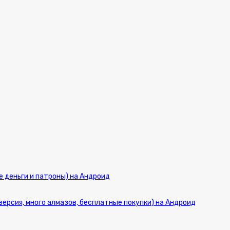
ые деньги и патроны) на Андроид
версия, много алмазов, бесплатные покупки) на Андроид