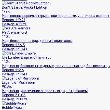
Don't Starve: Pocket Edition
173к.
Мод:
полная версия, открыты все персонажи, увеличена скорост
Версия:
1.19.21
Размер:
479 MB
We Are Warriors!
140к.
Мод:
бесконечная еда, деньги и кристаллы
Версия:
1.66.3
Размер:
135 MB
Idle Lumber Empire: Симулятор
142к.
Мод:
меню, бесконечные деньги, получение наград без рекламы,
Версия:
1.12.6
Размер:
135 MB
Legend of Mushroom
90.2к.
Мод:
меню, увеличение скорости игры, нет рекламы
Версия:
3.0.85
Размер:
1100 MB
Bubble Kvass