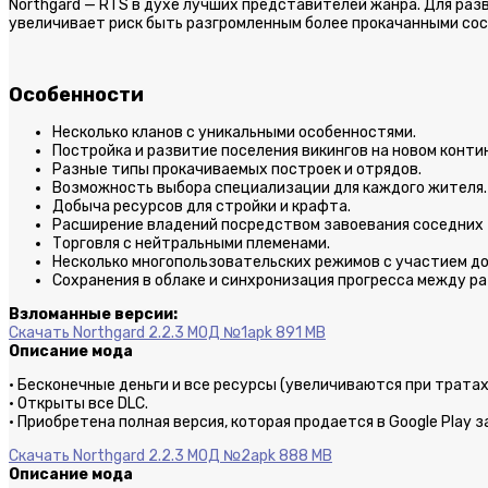
Northgard — RTS в духе лучших представителей жанра. Для ра
увеличивает риск быть разгромленным более прокачанными сос
Особенности
Несколько кланов с уникальными особенностями.
Постройка и развитие поселения викингов на новом конти
Разные типы прокачиваемых построек и отрядов.
Возможность выбора специализации для каждого жителя.
Добыча ресурсов для стройки и крафта.
Расширение владений посредством завоевания соседних 
Торговля с нейтральными племенами.
Несколько многопользовательских режимов с участием до 
Сохранения в облаке и синхронизация прогресса между р
Взломанные версии:
Скачать Northgard 2.2.3 МОД №1
apk 891 MB
Описание мода
· Бесконечные деньги и все ресурсы (увеличиваются при тратах
· Открыты все DLC.
· Приобретена полная версия, которая продается в Google Play за
Скачать Northgard 2.2.3 МОД №2
apk 888 MB
Описание мода