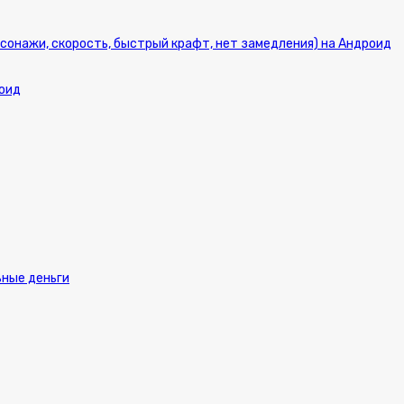
персонажи, скорость, быстрый крафт, нет замедления) на Андроид
роид
ьные деньги