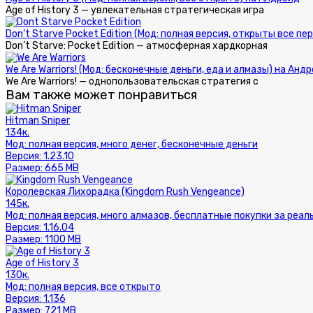
Age of History 3 — увлекательная стратегическая игра
Don’t Starve Pocket Edition (Мод: полная версия, открыты все 
Don’t Starve: Pocket Edition — атмосферная хардкорная
We Are Warriors! (Мод: бесконечные деньги, еда и алмазы) на Анд
We Are Warriors! — однопользовательская стратегия с
Вам также может понравиться
Hitman Sniper
134к.
Мод:
полная версия, много денег, бесконечные деньги
Версия:
1.23.10
Размер:
665 MB
Королевская Лихорадка (Kingdom Rush Vengeance)
145к.
Мод:
полная версия, много алмазов, бесплатные покупки за реал
Версия:
1.16.04
Размер:
1100 MB
Age of History 3
130к.
Мод:
полная версия, все открыто
Версия:
1.136
Размер:
721 MB