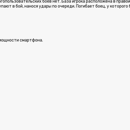
огопользовательских боев нет. База игрока расположена в правой
пают в бой, нанося удары по очереди. Погибает боец, у которог
 мощности смартфона.