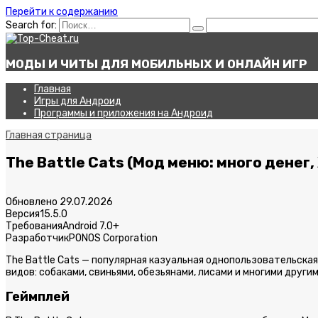
Перейти к содержанию
Search for:
МОДЫ И ЧИТЫ ДЛЯ МОБИЛЬНЫХ И ОНЛАЙН ИГР
Главная
Игры для Андроид
Программы и приложения на Андроид
Главная страница
The Battle Cats (Мод меню: много денег
Обновлено
29.07.2026
Версия
15.5.0
Требования
Android 7.0+
Разработчик
PONOS Corporation
The Battle Cats — популярная казуальная однопользовательска
видов: собаками, свиньями, обезьянами, лисами и многими другим
Геймплей