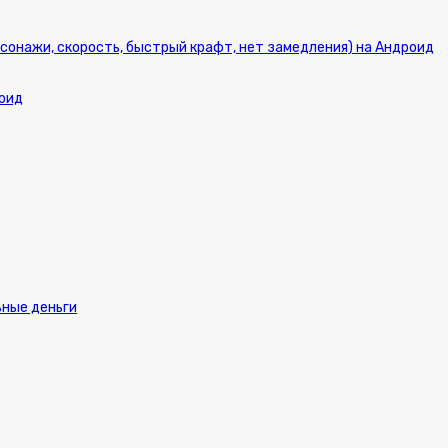
персонажи, скорость, быстрый крафт, нет замедления) на Андроид
роид
ьные деньги