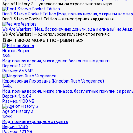
Age of History 3 — увлекательная стратегическая игра
Don’t Starve Pocket Edition (Мод: полная версия, открыты все 
Don’t Starve: Pocket Edition — атмосферная хардкорная
We Are Warriors! (Мод: бесконечные деньги, еда и алмазы) на Анд
We Are Warriors! — однопользовательская стратегия с
Вам также может понравиться
Hitman Sniper
134к.
Мод:
полная версия, много денег, бесконечные деньги
Версия:
1.23.10
Размер:
665 MB
Королевская Лихорадка (Kingdom Rush Vengeance)
144к.
Мод:
полная версия, много алмазов, бесплатные покупки за реал
Версия:
1.16.04
Размер:
1100 MB
Age of History 3
129к.
Мод:
полная версия, все открыто
Версия:
1.136
Размер:
721 MB