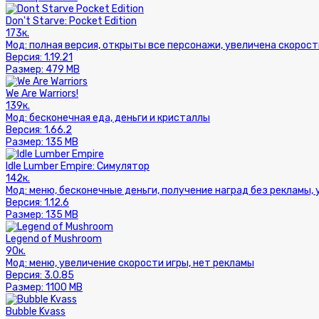
Don't Starve: Pocket Edition
173к.
Мод:
полная версия, открыты все персонажи, увеличена скорост
Версия:
1.19.21
Размер:
479 MB
We Are Warriors!
139к.
Мод:
бесконечная еда, деньги и кристаллы
Версия:
1.66.2
Размер:
135 MB
Idle Lumber Empire: Симулятор
142к.
Мод:
меню, бесконечные деньги, получение наград без рекламы,
Версия:
1.12.6
Размер:
135 MB
Legend of Mushroom
90к.
Мод:
меню, увеличение скорости игры, нет рекламы
Версия:
3.0.85
Размер:
1100 MB
Bubble Kvass