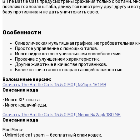
В The Battle Cats предусмотрены сражения только с ботами. Мн
появляются возле штаба, движутся навстречу друг другу и всту
базу противника и не дать уничтожить свою.
Особенности
Символическая мультяшная графика, нетребовательная к
Простое управление с помощью тапов.
Много видов котов с уникальными способностями.
Прокачка с улучшением характеристик.
Другие животные в качестве противников.
Более сотни этапов с возрастающей сложностью.
Взломанные версии:
Скачать The Battle Cats 15.5.0 МОД №1
apk 161 MB
Описание мода
· Много XP-опыта.
· Много кошачий еды.
Скачать The Battle Cats 15.5.0 МОД Меню №2
apk 180 MB
Описание мода
Mod Menu:
· Unlimited cat spam — бесплатный спам кошек.