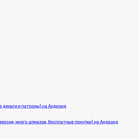
ые деньги и патроны) на Андроид
версия, много алмазов, бесплатные покупки) на Андроид