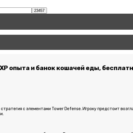
, XP опыта и банок кошачей еды, беспла
я стратегия с элементами Tower Defense. Игроку предстоит возг
и.